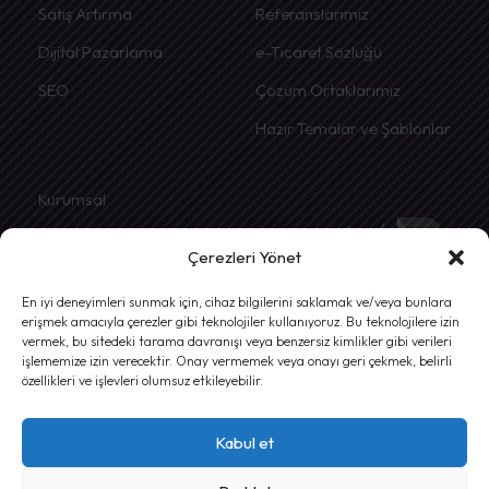
Satış Artırma
Referanslarımız
Dijital Pazarlama
e-Ticaret Sözlüğü
SEO
Çözüm Ortaklarımız
Hazır Temalar ve Şablonlar
Kurumsal
Hakkımızda
Çerezleri Yönet
İletişim
En iyi deneyimleri sunmak için, cihaz bilgilerini saklamak ve/veya bunlara
Gizlilik ve Kullanım Şartları
erişmek amacıyla çerezler gibi teknolojiler kullanıyoruz. Bu teknolojilere izin
vermek, bu sitedeki tarama davranışı veya benzersiz kimlikler gibi verileri
İade Şartları
işlememize izin verecektir. Onay vermemek veya onayı geri çekmek, belirli
özellikleri ve işlevleri olumsuz etkileyebilir.
Mesafeli Satış Sözleşmesi
Kabul et