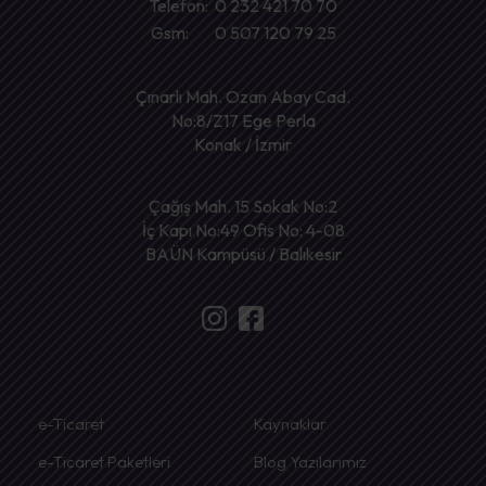
Telefon: 0 232 421 70 70
Gsm: 0 507 120 79 25
Çınarlı Mah. Ozan Abay Cad.
No:8/Z17 Ege Perla
Konak / İzmir
Çağış Mah. 15 Sokak No:2
İç Kapı No:49 Ofis No: 4-08
BAÜN Kampüsü / Balıkesir
e-Ticaret
Kaynaklar
e-Ticaret Paketleri
Blog Yazılarımız