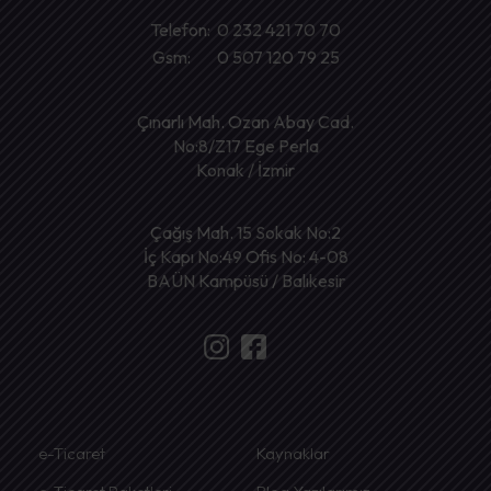
Telefon: 0 232 421 70 70
Gsm: 0 507 120 79 25
Çınarlı Mah. Ozan Abay Cad.
No:8/Z17 Ege Perla
Konak / İzmir
Çağış Mah. 15 Sokak No:2
İç Kapı No:49 Ofis No: 4-08
BAÜN Kampüsü / Balıkesir
e-Ticaret
Kaynaklar