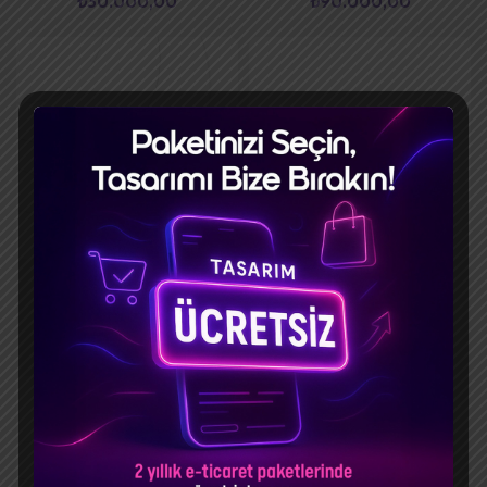
₺
30.000,00
₺
90.000,00
STARTUP
test
Accessories
Accessories
₺
34.500,00
₺
1,00