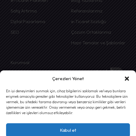
e-Ticaret Paketleri
Blog Yazılarımız
Satış Artırma
Referanslarımız
Dijital Pazarlama
e-Ticaret Sözlüğü
SEO
Çözüm Ortaklarımız
Hazır Temalar ve Şablonlar
Kurumsal
Hakkımızda
Çerezleri Yönet
İletişim
En iyi deneyimleri sunmak için, cihaz bilgilerini saklamak ve/veya bunlara
Gizlilik ve Kullanım Şartları
erişmek amacıyla çerezler gibi teknolojiler kullanıyoruz. Bu teknolojilere izin
vermek, bu sitedeki tarama davranışı veya benzersiz kimlikler gibi verileri
İade Şartları
işlememize izin verecektir. Onay vermemek veya onayı geri çekmek, belirli
özellikleri ve işlevleri olumsuz etkileyebilir.
Mesafeli Satış Sözleşmesi
Kabul et