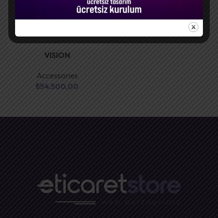
VISION
Accessories
₺
54.500,00