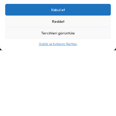
SEO
Çözüm Ortaklarımız
Kabul et
Hazır Temalar ve Şablonlar
Reddet
Tercihleri görüntüle
Kurumsal
Hakkımızda
Gizlilik ve Kullanım Şartları
İletişim
Gizlilik ve Kullanım Şartları
İade Şartları
Mesafeli Satış Sözleşmesi
@2024
eticaretstore.com
bir
Renklam Creative
İştirakidir