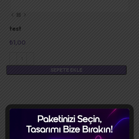
test
₺
1,00
SEPETE EKLE